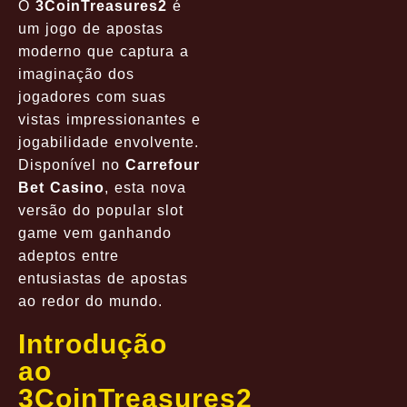
O
3CoinTreasures2
é
um jogo de apostas
moderno que captura a
imaginação dos
jogadores com suas
vistas impressionantes e
jogabilidade envolvente.
Disponível no
Carrefour
Bet Casino
, esta nova
versão do popular
slot
game
vem ganhando
adeptos entre
entusiastas de apostas
ao redor do mundo.
Introdução
ao
3CoinTreasures2