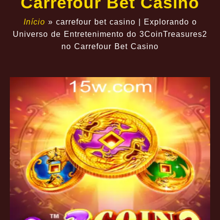
Carrefour Bet Casino
Início
»
carrefour bet casino | Explorando o
Universo de Entretenimento do 3CoinTreasures2
no Carrefour Bet Casino