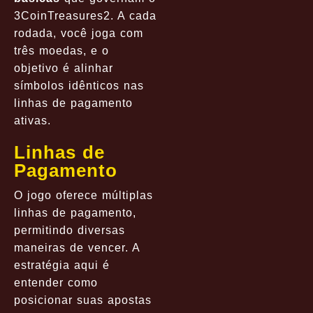
3CoinTreasures2. A cada
rodada, você joga com
três moedas, e o
objetivo é alinhar
símbolos idênticos nas
linhas de pagamento
ativas.
Linhas de
Pagamento
O jogo oferece múltiplas
linhas de pagamento,
permitindo diversas
maneiras de vencer. A
estratégia aqui é
entender como
posicionar suas apostas