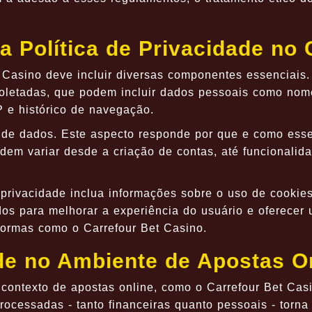
Política de Privacidade no 
t Casino deve incluir diversas componentes essenciais
coletadas, que podem incluir dados pessoais como nom
 e histórico de navegação.
 de dados. Este aspecto responde por que e como esse
odem variar desde a criação de contas, até funcionali
 privacidade inclua informações sobre o uso de cookies
s para melhorar a experiência do usuário e oferecer 
formas como o Carrefour Bet Casino.
de no Ambiente de Apostas O
 contexto de apostas online, como o Carrefour Bet Casi
rocessadas - tanto financeiras quanto pessoais - torn