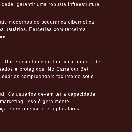
dade, garantir uma robusta infraestrutura
mais modernas de segurança cibernética,
os usuários. Parcerias com terceiros
nos.
s. Um elemento central de uma política de
ados e protegidos. No Carrefour Bet
os usuários compreendam facilmente seus
ial. Os usuários devem ter a capacidade
marketing. Isso é geralmente
ça entre o usuário e a plataforma.