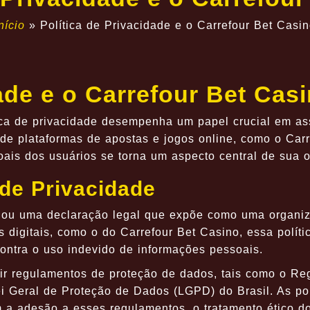
nício
»
Política de Privacidade e o Carrefour Bet Casi
dade e o Carrefour Bet Cas
tica de privacidade desempenha um papel crucial em a
de plataformas de apostas e jogos online, como o Car
ais dos usuários se torna um aspecto central de sua 
 de Privacidade
 ou uma declaração legal que expõe como uma organizaç
s digitais, como o do Carrefour Bet Casino, essa polít
contra o uso indevido de informações pessoais.
rir regulamentos de proteção de dados, tais como o R
 Geral de Proteção de Dados (LGPD) do Brasil. As pol
 a adesão a esses regulamentos, o tratamento ético d