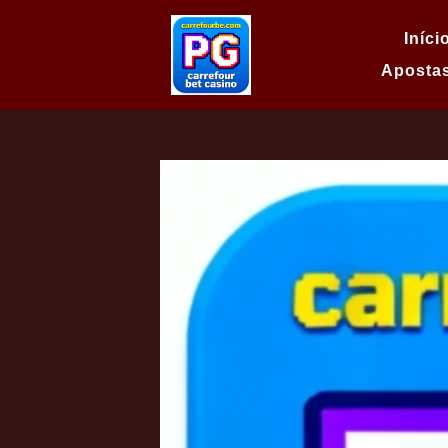
Iníci
Apostas