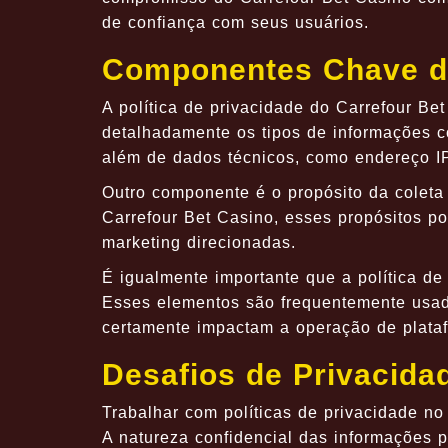
de confiança com seus usuários.
Componentes Chave da 
A política de privacidade do Carrefour Be
detalhadamente os tipos de informações 
além de dados técnicos, como endereço IP
Outro componente é o propósito da coleta
Carrefour Bet Casino, esses propósitos p
marketing direcionadas.
É igualmente importante que a política de
Esses elementos são frequentemente usado
certamente impactam a operação de plata
Desafios de Privacida
Trabalhar com políticas de privacidade no
A natureza confidencial das informações p