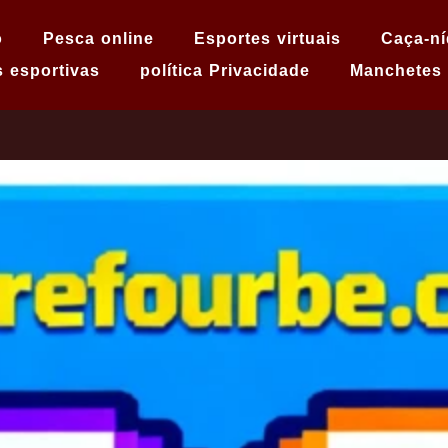
o
Pesca online
Esportes virtuais
Caça-ní
 esportivas
política Privacidade
Manchetes 