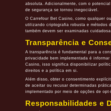
absoluta. Adicionalmente, com o potencial
de segurança se tornou inegociável.
O Carrefour Bet Casino, como qualquer ou
utilizando criptografia robusta e métodos
também devem ser examinadas cuidadosame
Transparência e Cons
A transparência é fundamental para a cons
privacidade bem implementada é informar 
Casino, isso significa disponibilizar pol
direitos e a política em si.
Além disso, obter o consentimento explíci
de aceitar ou recusar determinadas práti
implementado por meio de opções de opt-in
Responsabilidades e D