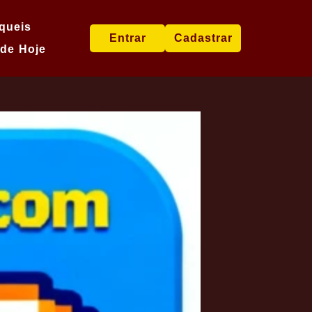
queis
Entrar
Cadastrar
de Hoje