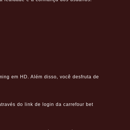
aming em HD. Além disso, você desfruta de
través do link de login da carrefour bet