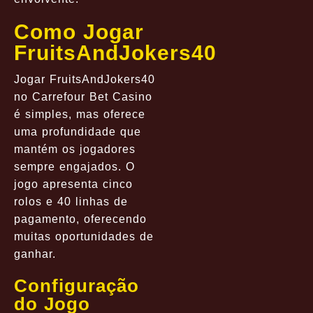
Como Jogar
FruitsAndJokers40
Jogar FruitsAndJokers40
no Carrefour Bet Casino
é simples, mas oferece
uma profundidade que
mantém os jogadores
sempre engajados. O
jogo apresenta cinco
rolos e 40 linhas de
pagamento, oferecendo
muitas oportunidades de
ganhar.
Configuração
do Jogo