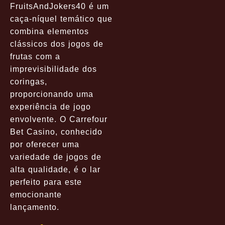
FruitsAndJokers40 é um
caça-níquel temático que
combina elementos
clássicos dos jogos de
frutas com a
imprevisibilidade dos
coringas,
proporcionando uma
experiência de jogo
envolvente. O Carrefour
Bet Casino, conhecido
por oferecer uma
variedade de jogos de
alta qualidade, é o lar
perfeito para este
emocionante
lançamento.