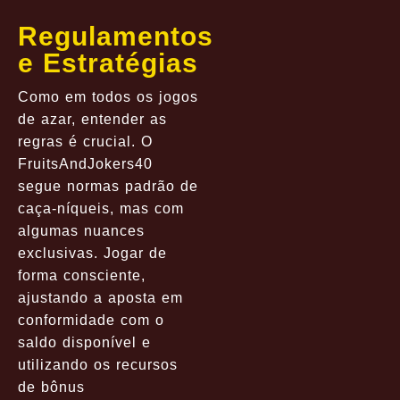
Regulamentos
e Estratégias
Como em todos os jogos
de azar, entender as
regras é crucial. O
FruitsAndJokers40
segue normas padrão de
caça-níqueis, mas com
algumas nuances
exclusivas. Jogar de
forma consciente,
ajustando a aposta em
conformidade com o
saldo disponível e
utilizando os recursos
de bônus