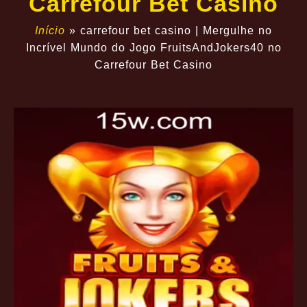
Carrefour Bet Casino
Início
»
carrefour bet casino | Mergulhe no
Incrível Mundo do Jogo FruitsAndJokers40 no
Carrefour Bet Casino