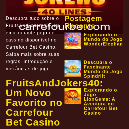
Postagem
Descubra tudo sobre o
Recente
FruitsAndJokers40, um
emocionante jogo de
Explorando o
Mundo do Jogo
cassino disponível no
WonderElephant
Carrefour Bet Casino.
Saiba mais sobre suas
regras, introdução e
Descubra o
Fascinante
mecânicas de jogo.
Mundo do Jogo
Spindrift
FruitsAndJokers40:
Um Novo
Explorando o
Jogo
LionGems: A
Favorito no
Aventura no
Carrefour Bet
Carrefour
Casino
Bet Casino