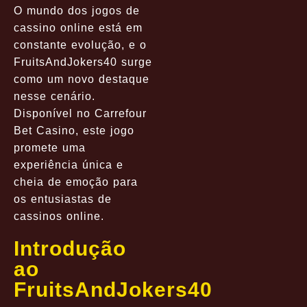
O mundo dos jogos de
cassino online está em
constante evolução, e o
FruitsAndJokers40 surge
como um novo destaque
nesse cenário.
Disponível no Carrefour
Bet Casino, este jogo
promete uma
experiência única e
cheia de emoção para
os entusiastas de
cassinos online.
Introdução
ao
FruitsAndJokers40