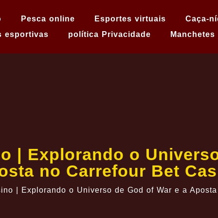
o
Pesca online
Esportes virtuais
Caça-ní
 esportivas
política Privacidade
Manchetes 
no | Explorando o Univers
osta no Carrefour Bet Cas
sino | Explorando o Universo de God of War e a Aposta