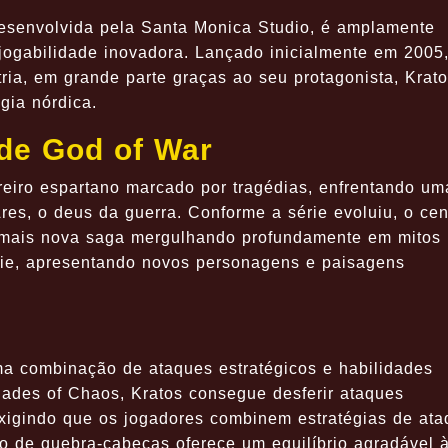
esenvolvida pela Santa Monica Studio, é amplamente
 jogabilidade inovadora. Lançado inicialmente em 2005,
ia, em grande parte graças ao seu protagonista, Krato
gia nórdica.
 de God of War
iro espartano marcado por tragédias, enfrentando um
res, o deus da guerra. Conforme a série evoluiu, o cen
 mais nova saga mergulhando profundamente em mitos
érie, apresentando novos personagens e paisagens
a combinação de ataques estratégicos e habilidades
lades of Chaos, Kratos consegue desferir ataques
exigindo que os jogadores combinem estratégias de ata
ão de quebra-cabeças oferece um equilíbrio agradável 