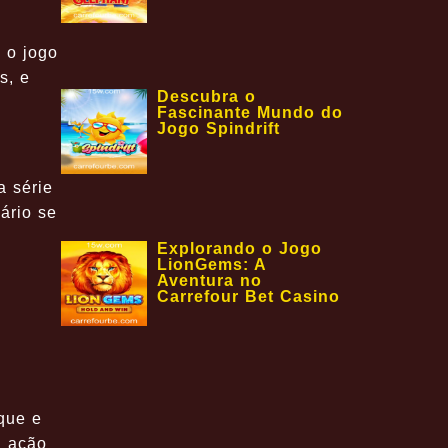
 o jogo
s, e
Descubra o
Fascinante Mundo do
Jogo Spindrift
a série
ário se
Explorando o Jogo
LionGems: A
Aventura no
Carrefour Bet Casino
que e
à ação