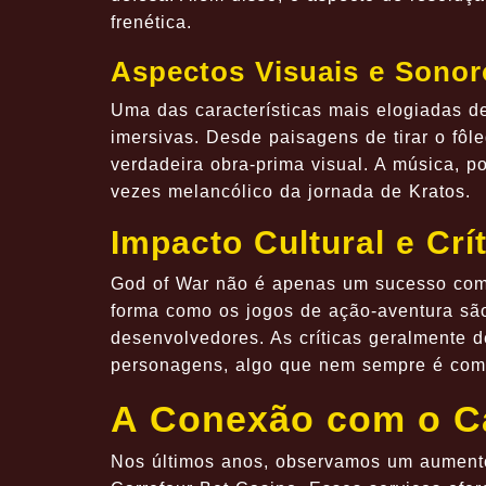
frenética.
Aspectos Visuais e Sonor
Uma das características mais elogiadas de
imersivas. Desde paisagens de tirar o fô
verdadeira obra-prima visual. A música, p
vezes melancólico da jornada de Kratos.
Impacto Cultural e Crí
God of War não é apenas um sucesso come
forma como os jogos de ação-aventura sã
desenvolvedores. As críticas geralmente
personagens, algo que nem sempre é com
A Conexão com o Ca
Nos últimos anos, observamos um aumento