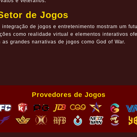
vatos e veteranos.
Setor de Jogos
a integração de jogos e entretenimento mostram um fut
ções como realidade virtual e elementos interativos o
m as grandes narrativas de jogos como God of War.
Provedores de Jogos