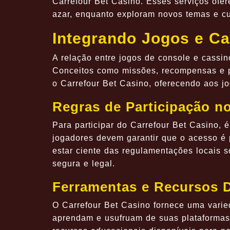
Carrefour Bet Casino. Esses serviços ofe
azar, enquanto exploram novos temas e cu
Integrando Jogos e Ca
A relação entre jogos de console e cassin
Conceitos como missões, recompensas e p
o Carrefour Bet Casino, oferecendo aos j
Regras de Participação n
Para participar do Carrefour Bet Casino, é
jogadores devem garantir que o acesso é 
estar ciente das regulamentações locais s
segura e legal.
Ferramentas e Recursos D
O Carrefour Bet Casino fornece uma varie
aprendam e usufruam de suas plataformas.