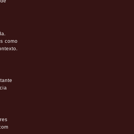
 de
da.
as como
ntexto.
tante
cia
res
 com