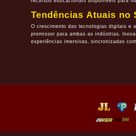
recursos educacionais disponíveis para no
Tendências Atuais no 
O crescimento das tecnologias digitais e 
promissor para ambas as indústrias. Inova
experiências imersivas, sincronizadas co