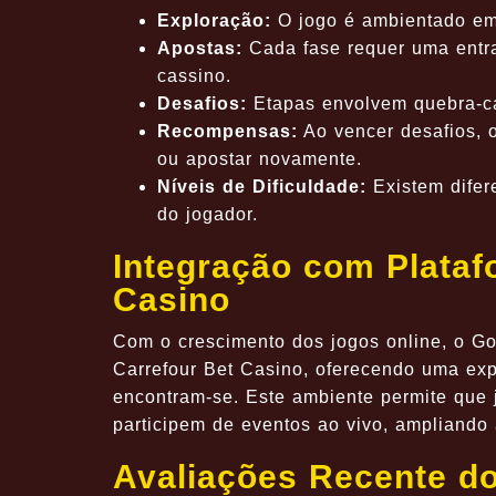
Exploração:
O jogo é ambientado em 
Apostas:
Cada fase requer uma entra
cassino.
Desafios:
Etapas envolvem quebra-ca
Recompensas:
Ao vencer desafios, 
ou apostar novamente.
Níveis de Dificuldade:
Existem difer
do jogador.
Integração com Plataf
Casino
Com o crescimento dos jogos online, o G
Carrefour Bet Casino, oferecendo uma exp
encontram-se. Este ambiente permite que
participem de eventos ao vivo, ampliando 
Avaliações Recente d