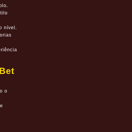
plo.
ilo
 nível.
orias
riência
 Bet
o o
 e