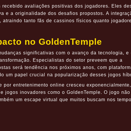
recebido avaliações positivas dos jogadores. Eles de
iva e a originalidade dos desafios propostos. A integra
 atraindo tanto fãs de cassinos físicos quanto jogador
mpacto no GoldenTemple
udanças significativas com o avanço da tecnologia, e
ansformação. Especialistas do setor preveem que a
stas será tendência nos próximos anos, com platafor
 um papel crucial na popularização desses jogos híbr
 por entretenimento online cresceu exponencialmente,
 de jogos inovadores como o GoldenTemple. O jogo não
também um escape virtual que muitos buscam nos temp