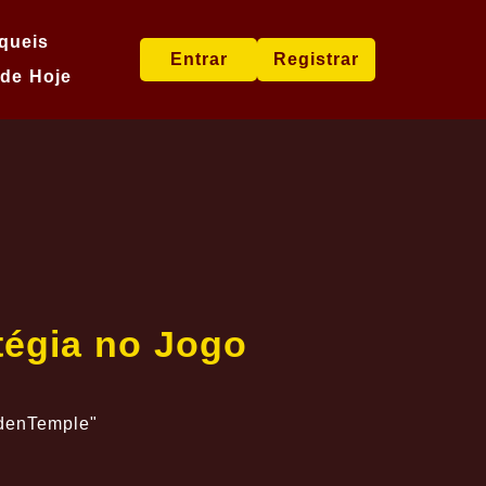
queis
Entrar
Registrar
de Hoje
atégia no Jogo
ldenTemple"