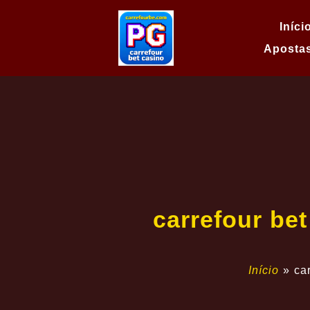
Iníci
Apostas
carrefour bet
Início
»
ca