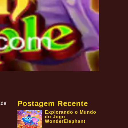
Postagem Recente
ade
Explorando o Mundo
do Jogo
WonderElephant