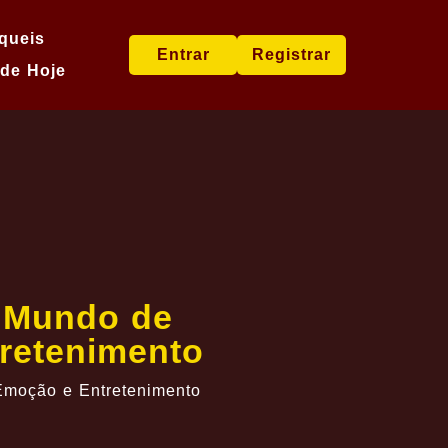
queis
Entrar
Registrar
de Hoje
o Mundo de
retenimento
Emoção e Entretenimento