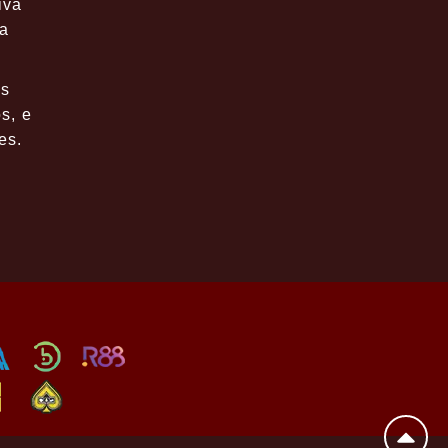
iva
da
is
s, e
es.