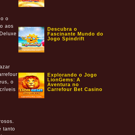
do o
to aos
Descubra o
rDeluxe
Fascinante Mundo do
Jogo Spindrift
azar
rrefour
Explorando o Jogo
LionGems: A
eus, o
Aventura no
Carrefour Bet Casino
críveis
rosos.
 tanto