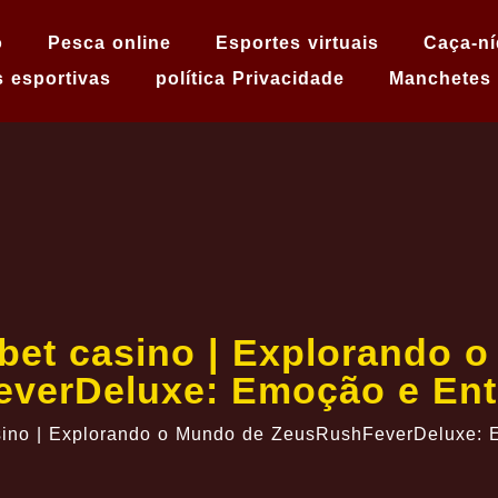
o
Pesca online
Esportes virtuais
Caça-ní
 esportivas
política Privacidade
Manchetes 
 bet casino | Explorando 
verDeluxe: Emoção e Ent
asino | Explorando o Mundo de ZeusRushFeverDeluxe: 