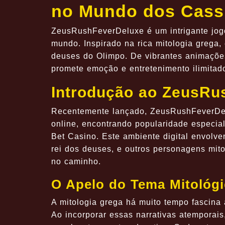
no Mundo dos Cass
ZeusRushFeverDeluxe é um intrigante jog
mundo. Inspirado na rica mitologia grega,
deuses do Olimpo. De vibrantes animaçõ
promete emoção e entretenimento ilimitad
Introdução ao ZeusRu
Recentemente lançado, ZeusRushFeverDel
online, encontrando popularidade especia
Bet Casino. Este ambiente digital envolve
rei dos deuses, e outros personagens mito
no caminho.
O Apelo do Tema Mitológ
A mitologia grega há muito tempo fascina
Ao incorporar essas narrativas atemporai